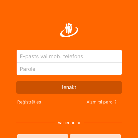
E-pasts vai mob. telefons
Parole
Ienākt
Reģistrēties
Aizmirsi paroli?
Vai ienāc ar