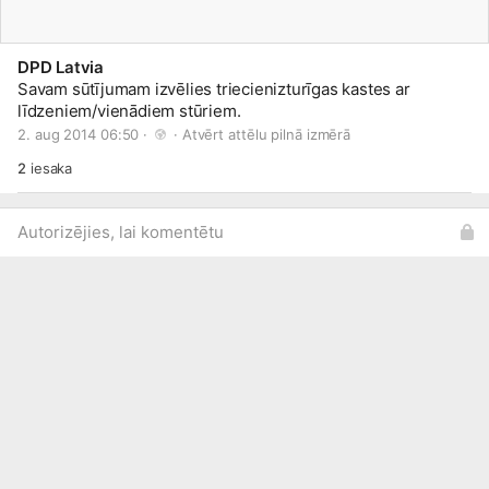
DPD Latvia
Savam sūtījumam izvēlies triecienizturīgas kastes ar
līdzeniem/vienādiem stūriem.
2. aug 2014 06:50 · 
 · 
Atvērt attēlu pilnā izmērā
2
iesaka
Autorizējies, lai komentētu