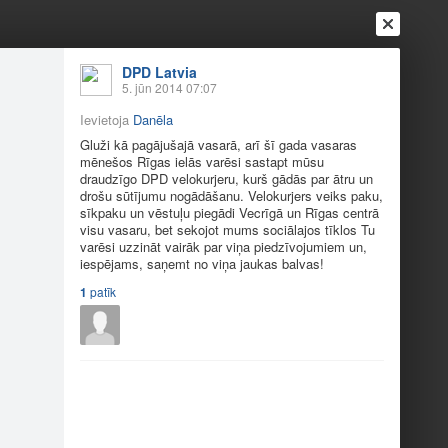
DPD Latvia
5. jūn 2014 07:07
Ienākt
Reģistrēties
Vai ienāc ar
Ievietoja
Danēla
Gluži kā pagājušajā vasarā, arī šī gada vasaras
a
Draugi
Raksti
Vēstules
mēnešos Rīgas ielās varēsi sastapt mūsu
draudzīgo DPD velokurjeru, kurš gādās par ātru un
drošu sūtījumu nogādāšanu. Velokurjers veiks paku,
sīkpaku un vēstuļu piegādi Vecrīgā un Rīgas centrā
r atgriezies!
visu vasaru, bet sekojot mums sociālajos tīklos Tu
varēsi uzzināt vairāk par viņa piedzīvojumiem un,
iespējams, saņemt no viņa jaukas balvas!
stapt mūsu draudzīgo DPD velokurjeru, kurš
1
patīk
un vēstuļu piegādi Vecrīgā un Rīgas centrā visu
iedzīvojumiem un, iespējams, saņemt no viņa jaukas