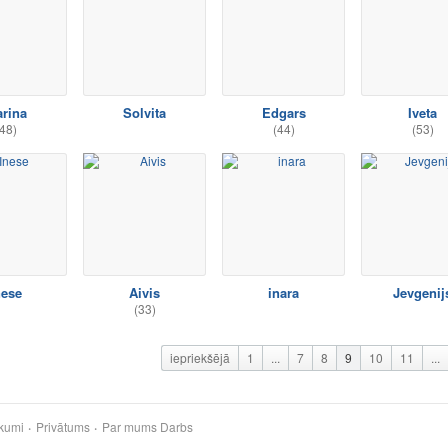
rina
Solvita
Edgars
Iveta
48)
(44)
(53)
nese
Aivis
inara
Jevgenij
(33)
iepriekšējā
1
...
7
8
9
10
11
...
kumi
Privātums
Par mums
Darbs