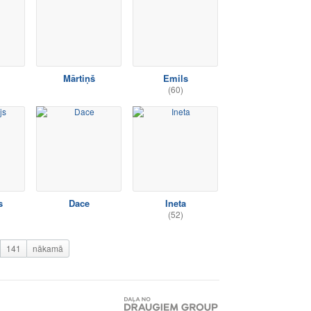
Mārtiņš
Emils
(60)
s
Dace
Ineta
(52)
141
nākamā