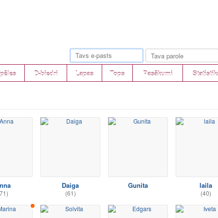
pēles
D-biedri
Lapas
Tops
Pasākumi
Statistik
nna
Daiga
Gunita
laila
71)
(61)
(40)