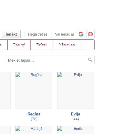
Ienākt
Reģistrēties
Vai ienāc ar
a
Draugi
Raksti
Vēstules
Regīna
Evija
(72)
(44)