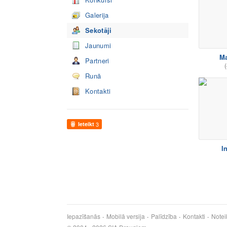
Galerija
Sekotāji
Jaunumi
Ma
Partneri
(
Runā
Kontakti
Ieteikt
3
I
Iepazīšanās
Mobilā versija
Palīdzība
Kontakti
Notei