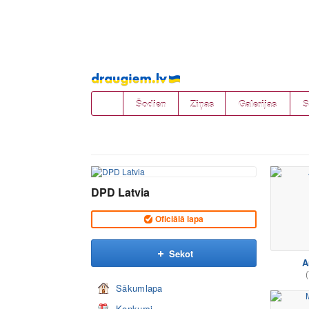
Pāriet
uz
saturu
Šodien
Ziņas
Galerijas
S
DPD Latvia
Oficiālā lapa
Sekot
A
(
Sākumlapa
Konkursi