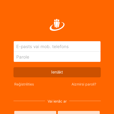
E-pasts vai mob. telefons
Parole
Ienākt
Reģistrēties
Aizmirsi paroli?
Vai ienāc ar