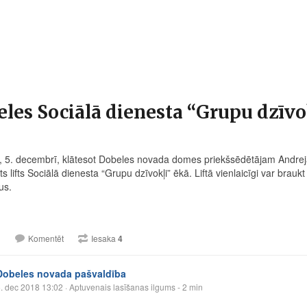
les Sociālā dienesta “Grupu dzīvok
, 5. decembrī, klātesot Dobeles novada domes priekšsēdētājam Andrej
āts lifts Sociālā dienesta “Grupu dzīvokļi” ēkā. Liftā vienlaicīgi var brauk
us.
1
Komentēt
Iesaka
4
Dobeles novada pašvaldība
. dec 2018 13:02
· Aptuvenais lasīšanas ilgums - 2 min