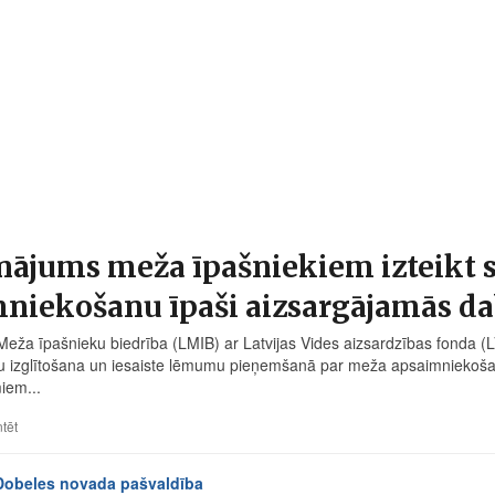
nājums meža īpašniekiem izteikt s
niekošanu īpaši aizsargājamās dab
 Meža īpašnieku biedrība (LMIB) ar Latvijas Vides aizsardzības fonda (L
u izglītošana un iesaiste lēmumu pieņemšanā par meža apsaimniekošanu
iem...
tēt
Dobeles novada pašvaldība