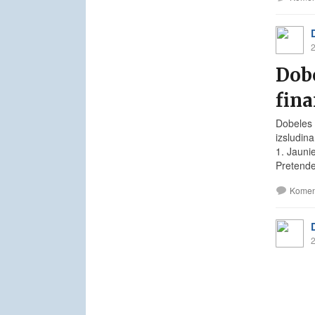
2
Dobe
fina
Dobeles 
izsludin
1. Jauni
Pretende
Komen
2