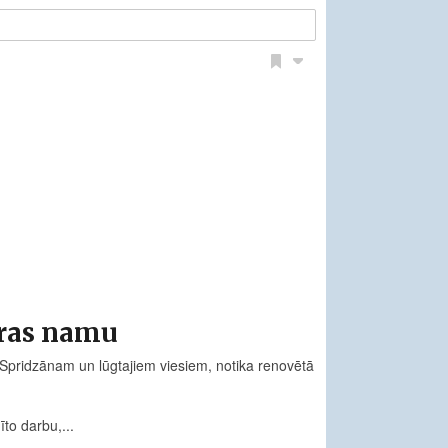
ūras namu
Spridzānam un lūgtajiem viesiem, notika renovētā
to darbu,...