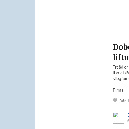
Dobe
liftu
Trešdien
tika atkl
kilogram
Pirms...
Patīk
6