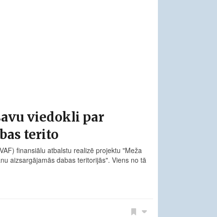
avu viedokli par
as terito
VAF) finansiālu atbalstu realizē projektu "Meža
 aizsargājamās dabas teritorijās". Viens no tā