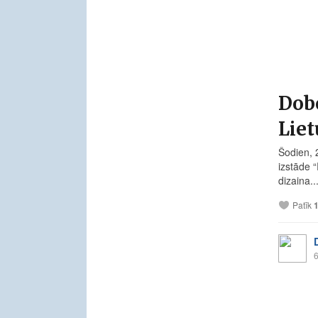
Dobe
Liet
Šodien, 
izstāde 
dizaina..
Patīk
6