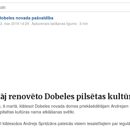
Dobeles novada pašvaldība
2. mar 2019 14:29
· Aptuvenais lasīšanas ilgums - 3 min
āj renovēto Dobeles pilsētas kult
n, 8.martā, klātesot Dobeles novada domes priekšsēdētājam Andrejam 
pilsētas kultūras nama atklāšanas svētki.
 klātesošos Andrejs Spridzāns pateicās visiem iesaistītajiem par ieguldī