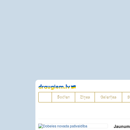
Pāriet
uz
saturu
Šodien
Ziņas
Galerijas
S
Jaunum