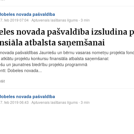
Dobeles novada pašvaldība
7. feb 2019 07:04
· Aptuvenais lasīšanas ilgums - 3 min
les novada pašvaldība izsludina 
nsiāla atbalsta saņemšanai
novada pašvaldības Jauniešu un bērnu vasaras nometņu projekta fonda 
a atklātu projektu konkursu finansiāla atbalsta saņemšanai:
ešu un jaunatnes biedrību projektu programmā
nti: Dobeles novada...
tēt
Dobeles novada pašvaldība
7. feb 2019 06:43
· Aptuvenais lasīšanas ilgums - 3 min