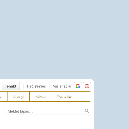
Ienākt
Reģistrēties
Vai ienāc ar
a
Draugi
Raksti
Vēstules