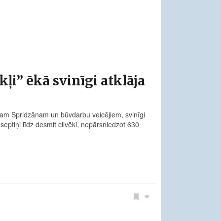
ļi” ēkā svinīgi atklāja
am Spridzānam un būvdarbu veicējiem, svinīgi
t septiņi līdz desmit cilvēki, nepārsniedzot 630