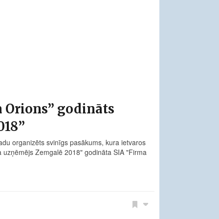
 Orions” godināts
018”
adu organizēts svinīgs pasākums, kura ietvaros
da uzņēmējs Zemgalē 2018" godināta SIA "Firma