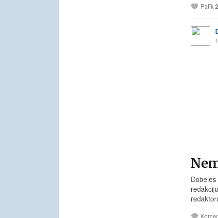
Patīk
1
Nem
Dobeles 
redakcij
redaktor
Komen