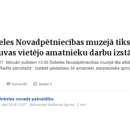
les Novadpētniecības muzejā tiks 
uvas vietējo amatnieku darbu izstā
27. februārī pulksten 13.00 Dobeles Novadpētniecības muzejā tiks atklā
“Radīts pārrobežā”. Izstādē piedalīsies 30 amatnieki, starptautiska ap
.
1
Komentēt
Iesaka
1
Dobeles novada pašvaldība
. dec 2018 13:07
· Aptuvenais lasīšanas ilgums - 2 min