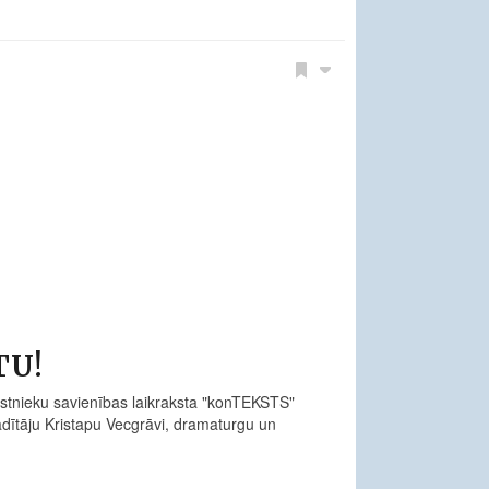
TU!
kstnieku savienības laikraksta "konTEKSTS"
vadītāju Kristapu Vecgrāvi, dramaturgu un