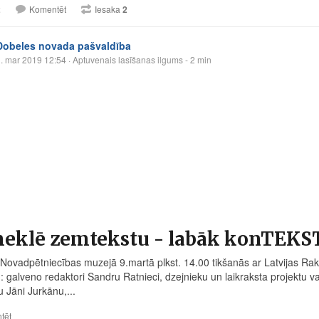
2
Komentēt
Iesaka
2
Dobeles novada pašvaldība
. mar 2019 12:54
· Aptuvenais lasīšanas ilgums - 2 min
eklē zemtekstu - labāk konTEKS
Novadpētniecības muzejā 9.martā plkst. 14.00 tikšanās ar Latvijas Ra
u: galveno redaktori Sandru Ratnieci, dzejnieku un laikraksta projektu 
u Jāni Jurkānu,...
tēt