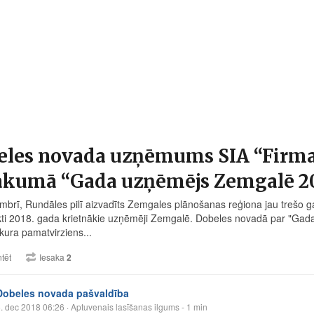
eles novada uzņēmums SIA “Firma
ākumā “Gada uzņēmējs Zemgalē 2
mbrī, Rundāles pilī aizvadīts Zemgales plānošanas reģiona jau trešo g
ikti 2018. gada krietnākie uzņēmēji Zemgalē. Dobeles novadā par "Ga
 kura pamatvirziens...
tēt
Iesaka
2
Dobeles novada pašvaldība
. dec 2018 06:26
· Aptuvenais lasīšanas ilgums - 1 min