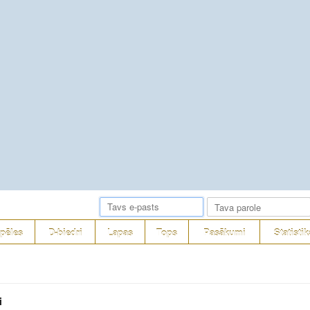
pēles
D-biedri
Lapas
Tops
Pasākumi
Statistik
i