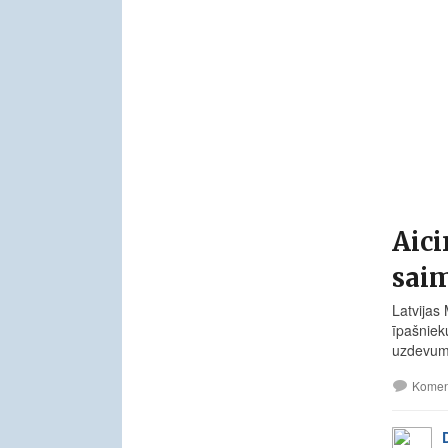
Aici
saim
Latvijas
īpašniek
uzdevum
Komen