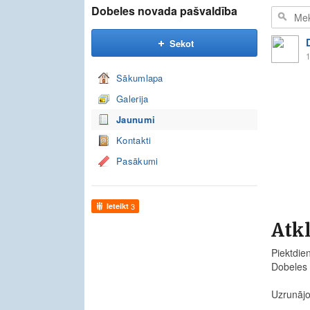
Dobeles novada pašvaldība
Sekot
1
Sākumlapa
Galerija
Jaunumi
Kontakti
Pasākumi
Ieteikt
3
Atkl
Piektdie
Dobeles 
Uzrunājot