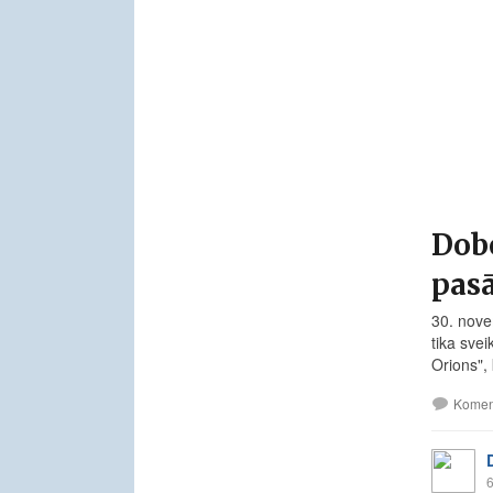
Dob
pas
30. nove
tika sve
Orions",
Komen
6