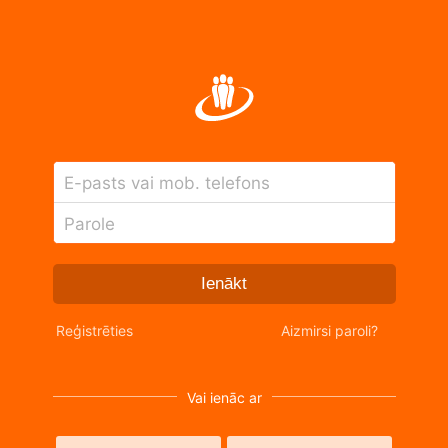
E-pasts vai mob. telefons
Parole
Ienākt
Reģistrēties
Aizmirsi paroli?
Vai ienāc ar