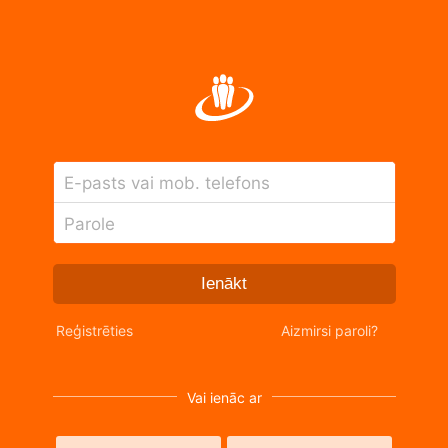
E-pasts vai mob. telefons
Parole
Ienākt
Reģistrēties
Aizmirsi paroli?
Vai ienāc ar