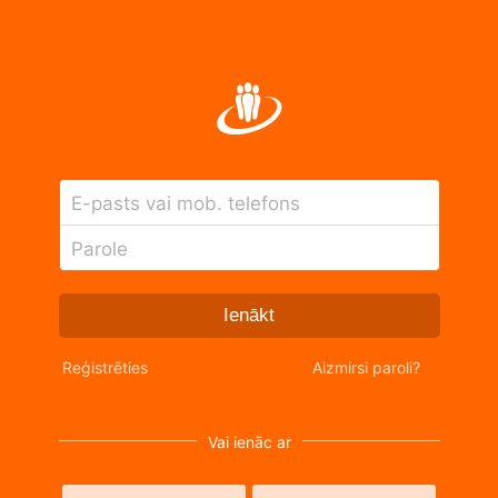
E-pasts vai mob. telefons
Parole
Ienākt
Reģistrēties
Aizmirsi paroli?
Vai ienāc ar