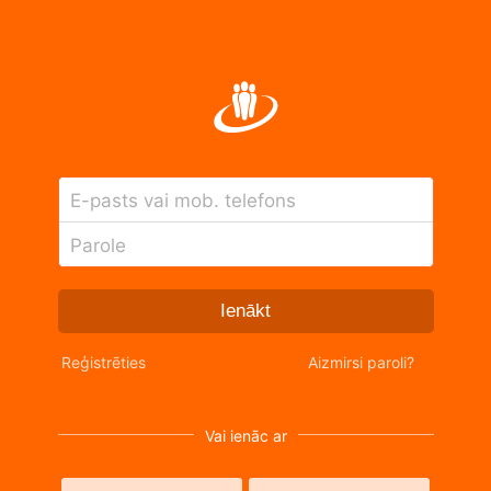
E-pasts vai mob. telefons
Parole
Ienākt
Reģistrēties
Aizmirsi paroli?
Vai ienāc ar