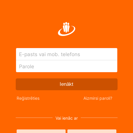
E-pasts vai mob. telefons
Parole
Ienākt
Reģistrēties
Aizmirsi paroli?
Vai ienāc ar