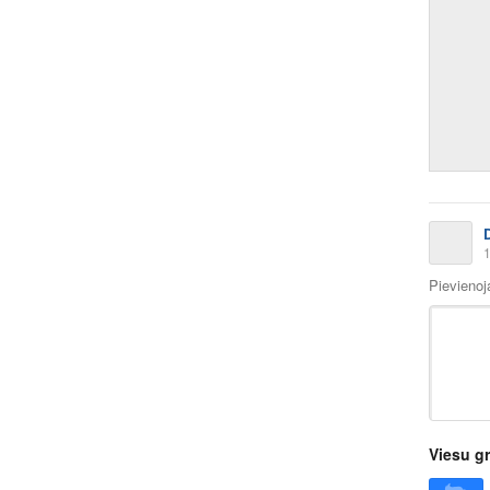
1
Pievieno
Viesu g