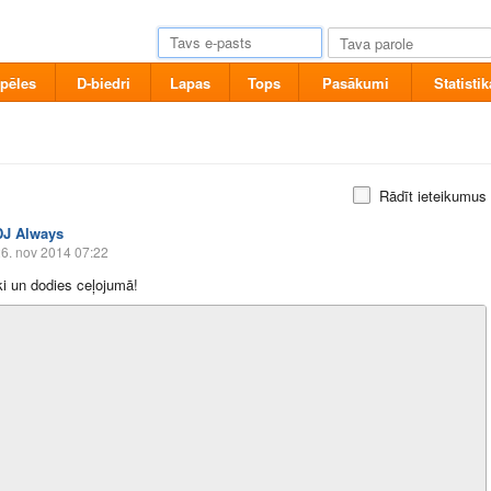
pēles
D-biedri
Lapas
Tops
Pasākumi
Statistik
Rādīt ieteikumus
DJ Always
6. nov 2014 07:22
i un dodies ceļojumā!