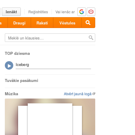
Ienākt
Reģistrēties
Vai ienāc ar
a
Draugi
Raksti
Vēstules
TOP dziesma
Iceberg
Tuvākie pasākumi
Mūzika
Atvērt jaunā logā