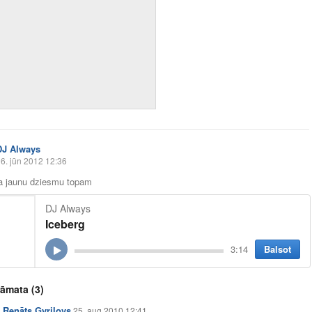
DJ Always
6. jūn 2012 12:36
ja jaunu dziesmu topam
DJ Always
Iceberg
Balsot
3:14
rāmata
(3)
Renāts Gvrilovs
25. aug 2010 12:41