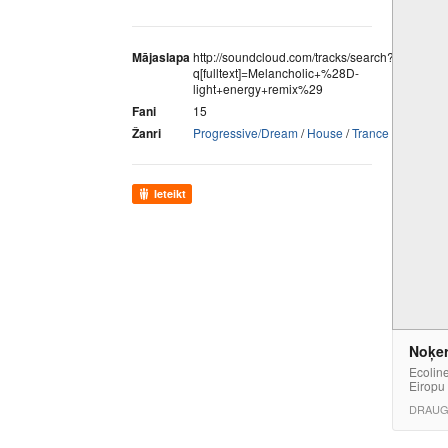
Mājaslapa
http://soundcloud.com/tracks/search?
q[fulltext]=Melancholic+%28D-
light+energy+remix%29
Fani
15
Žanri
Progressive/Dream
/
House
/
Trance
Ieteikt
Noķer
Ecoline
Eiropu 
DRAUG