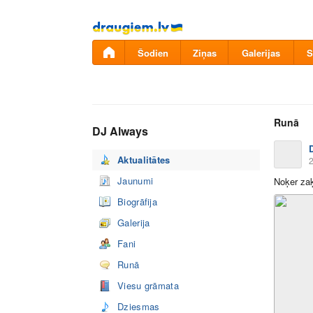
Pāriet
uz
saturu
Šodien
Ziņas
Galerijas
S
Runā
DJ Always
Aktualitātes
2
Jaunumi
Noķer zaķ
Biogrāfija
Galerija
Fani
Runā
Viesu grāmata
Dziesmas