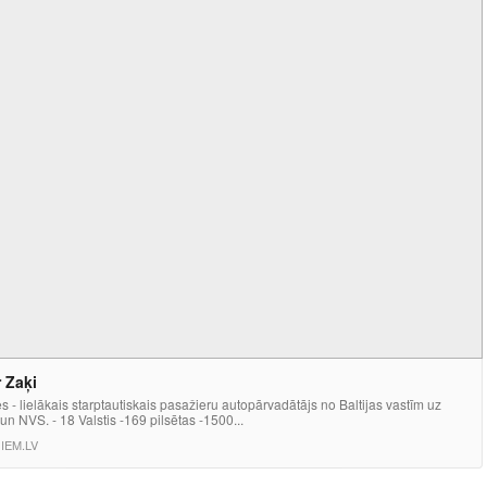
 Zaķi
s - lielākais starptautiskais pasažieru autopārvadātājs no Baltijas vastīm uz
un NVS. - 18 Valstis -169 pilsētas -1500...
IEM.LV