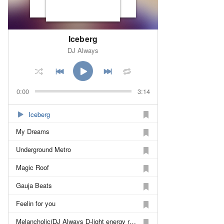
Iceberg
DJ Always
0:00
3:14
Iceberg
My Dreams
Underground Metro
Magic Roof
Gauja Beats
Feelin for you
Melancholic(DJ Always D-light energy rmx)