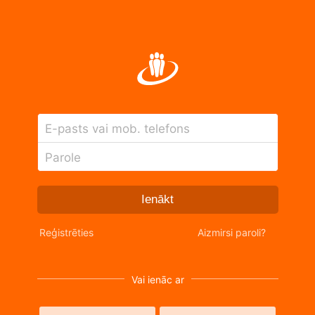
E-pasts vai mob. telefons
Parole
Ienākt
Reģistrēties
Aizmirsi paroli?
Vai ienāc ar