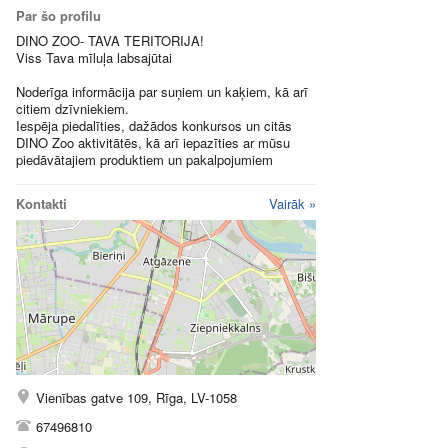
Par šo profilu
DINO ZOO- TAVA TERITORIJA!
Viss Tava mīluļa labsajūtai
Noderīga informācija par suņiem un kaķiem, kā arī
citiem dzīvniekiem.
Iespēja piedalīties, dažādos konkursos un citās
DINO Zoo aktivitātēs, kā arī iepazīties ar mūsu
piedāvātajiem produktiem un pakalpojumiem
Kontakti
Vairāk »
Vienības gatve 109, Rīga, LV-1058
67496810