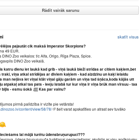
Rādīt vairāk sarunu
mi
skatīt visus
vēlējos pajautāt cik maksā Imperator Skorpions?
ena 49 EUR.
s DINO Zoo veikalos: t/c Alfa, Origo, Rīga Plaza, Spice.
ugavpils DINO Zoo veikalā.
 katru dienu iet laukā kad grib - viņš laukā bieži strīdas ar citiem kaķiem,bet
a traki, viņa atkal strīdējas ar diviem kaķiem - kad aizdzinu un kaķi ielaidu
a man neļāva iet viņai klāt viņai gāju garām un viņa tad šņāca,koda kājās utt
u atpakaļ atkal tas pats - ieeju istabā tur kur viņa ir viņa brūk man virsuu - taa
 bijis - esmu šokā ;[[[ Kas par vainu?
jumos pirmā palīdzība ir vizīte pie vetārsta!
.dinozoo.lv/content/view/58/78/
šeit varat apskatīties un atrast sev tuvāko
pieciešams lai mājā turētu ūdensbruņurupuci???
 Ševcova. ūdens bruņurupuča turēšanai nepieciešams: akvārijs ar visu aprīkojumu,