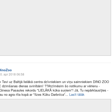
DinoZoo
0. apr 2018 06:58
 Tevi uz Baltijā lielākā centra dzīvniekiem un viņu saimniekiem DINO ZOO
dzimšanas dienas svinībām! ??Atzīmēsim šo notikumu ar vērienu -
Ginesa Pasaules rekordu "LIELĀKĀ kūka suņiem"! Jā, Tu nepārklausījies -
jau no agra rīta kopā ar "Ilzes Kūku Darbnīca"​...
Lasīt tālāk