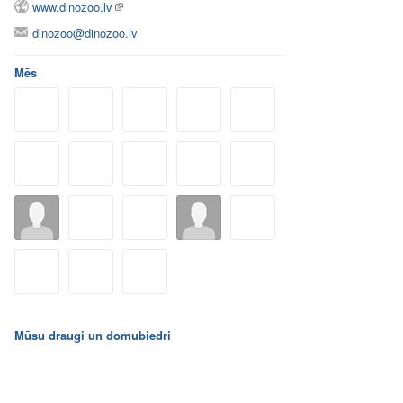
www.dinozoo.lv
dinozoo@dinozoo.lv
Mēs
Mūsu draugi un domubiedri