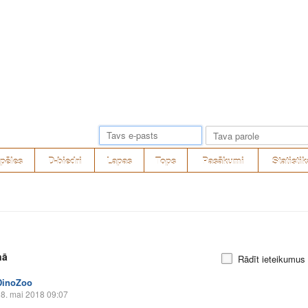
pēles
D-biedri
Lapas
Tops
Pasākumi
Statistik
nā
Rādīt ieteikumus
DinoZoo
8. mai 2018 09:07