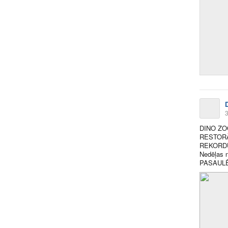
3
DINO ZO
RESTORĀ
REKORDU
Nedēļas n
PASAULĒ b