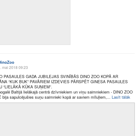
DinoZoo
. mai 2018 09:23
O PASAULES GADA JUBILEJAS SVINĪBĀS DINO ZOO KOPĀ AR
NA “KUK BUK” PAVĀRIEM IZDEVIES PĀRSPĒT GINESA PASAULES
 “LIELĀKĀ KŪKA SUŅIEM”.
ogalē Baltijā lielākajā centrā dzīvniekiem un viņu saimniekiem - DINO ZOO
ija sapulcējušies suņu saimnieki kopā ar saviem mīluļiem,​...
Lasīt tālāk