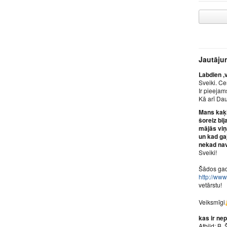
Jautāju
Labdien ,
Sveiki. C
Ir pieejam
Kā arī Da
Mans kaķis
šoreiz bij
mājās viņ
un kad gaj
nekad nav
Sveiki!
Šādos gadī
http://www
vetārstu!
Veiksmīgi
kas ir ne
Atbild: B.