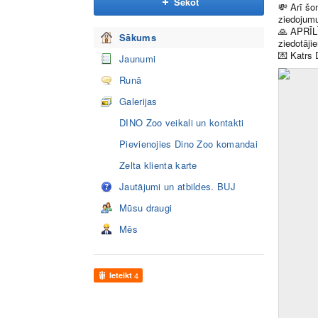
Sekot
💸
Arī šom
ziedojumu
🙏
APRĪLĪ
Sākums
ziedotāji
💌
Katrs D
Jaunumi
Runā
Galerijas
DINO Zoo veikali un kontakti
Pievienojies Dino Zoo komandai
Zelta klienta karte
Jautājumi un atbildes. BUJ
Mūsu draugi
Mēs
Ieteikt
4