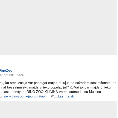
DinoZoo
6. apr 2018 06:48
nāji, ka sterilizācija var pasargāt mājas mīluļus no dažādām saslimšanām, kā
ināt bezsaimnieku mājdzīvnieku populāciju!?
👉
Vairāk par mājdzīvnieku
ciju lasi intervijā ar DINO ZOO KLĪNIKA veterinārārsti Lindu Muldiņu
u:
www.dinozoo.lv/jaunumi/april...
​...
Lasīt tālāk