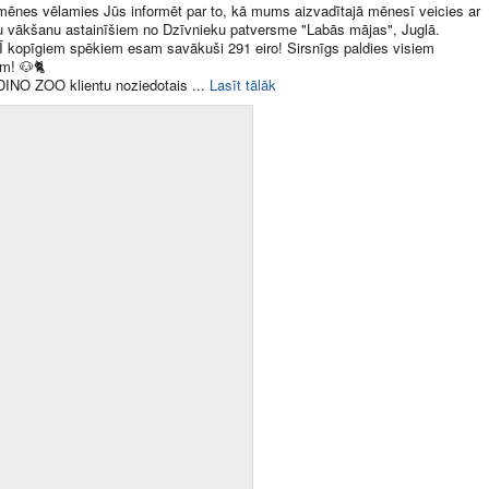
ēnes vēlamies Jūs informēt par to, kā mums aizvadītajā mēnesī veicies ar
 vākšanu astainīšiem no Dzīvnieku patversme "Labās mājas", Juglā.
 kopīgiem spēkiem esam savākuši 291 eiro! Sirsnīgs paldies visiem
em!
🐶
🐈
INO ZOO klientu noziedotais ​...
Lasīt tālāk