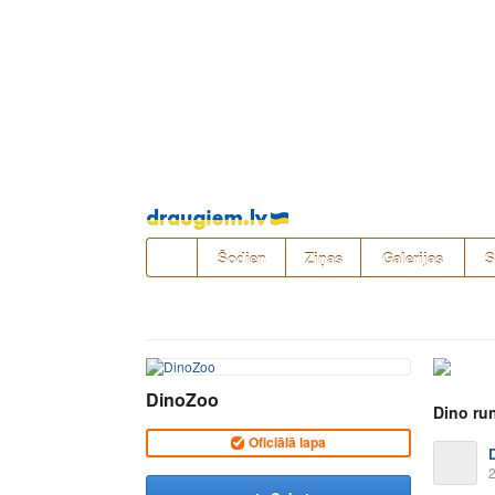
Pāriet
uz
saturu
Šodien
Ziņas
Galerijas
S
DinoZoo
Dino ru
Oficiālā lapa
2