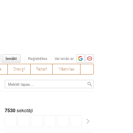
Ienākt
Reģistrēties
Vai ienāc ar
a
Draugi
Raksti
Vēstules
7530
sekotāji