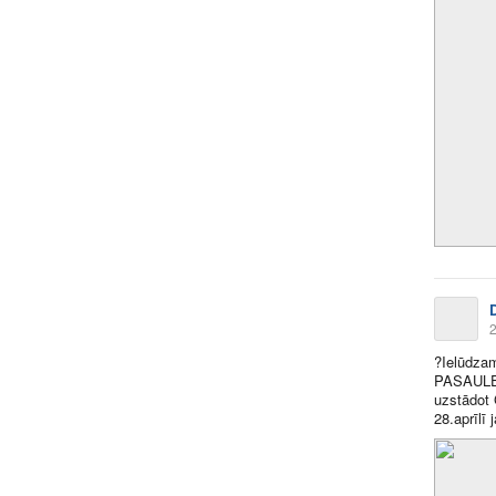
2
?Ielūdzam
PASAULE 
uzstādot 
28.aprīlī 