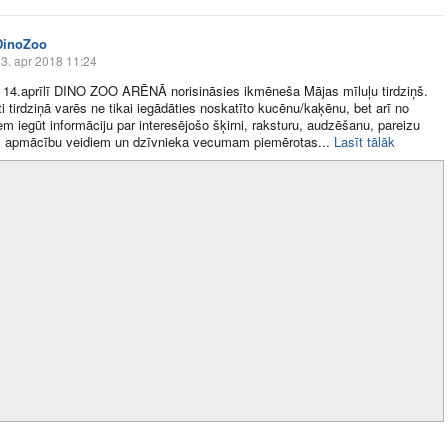
DinoZoo
3. apr 2018 11:24
 14.aprīlī DINO ZOO ARĒNĀ norisināsies ikmēneša Mājas mīluļu tirdziņš.
ti tirdziņā varēs ne tikai iegādāties noskatīto kucēnu/kaķēnu, bet arī no
em iegūt informāciju par interesējošo šķirni, raksturu, audzēšanu, pareizu
, apmācību veidiem un dzīvnieka vecumam piemērotas​...
Lasīt tālāk