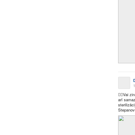
1
👩‍⚕️
Vai zi
arī samaz
sterilizā
Stepanov