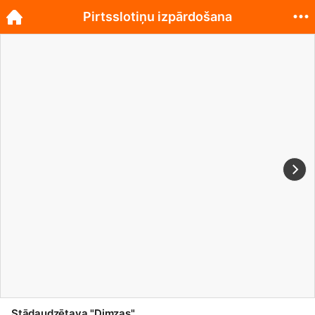
Pirtsslotiņu izpārdošana
Stādaudzētava "Dimzas"