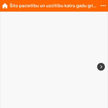
Šito pacietību un uzcītību katru gadu gribas pa...