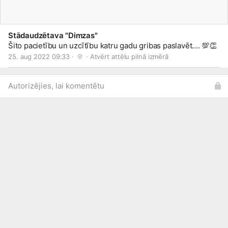
Stādaudzētava "Dimzas"
Šito pacietību un uzcītību katru gadu gribas paslavēt.... 💯👏
25. aug 2022 09:33 · 
 · 
Atvērt attēlu pilnā izmērā
Autorizējies, lai komentētu