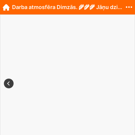
Darba atmosfēra Dimzās. 🌾🌾🌾 Jāņu dziesmas, vain...