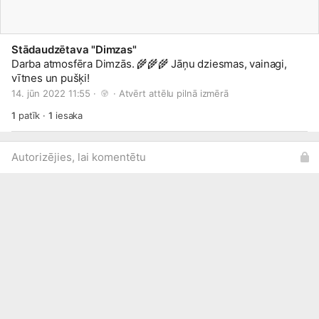
Stādaudzētava "Dimzas"
Darba atmosfēra Dimzās. 🌾🌾🌾 Jāņu dziesmas, vainagi,
vītnes un pušķi!
14. jūn 2022 11:55 · 
 · 
Atvērt attēlu pilnā izmērā
1
patīk
·
1
iesaka
Autorizējies, lai komentētu