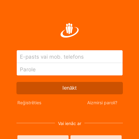
E-pasts vai mob. telefons
Parole
Ienākt
Reģistrēties
Aizmirsi paroli?
Vai ienāc ar