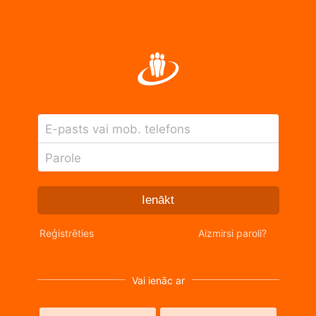
E-pasts vai mob. telefons
Parole
Ienākt
Reģistrēties
Aizmirsi paroli?
Vai ienāc ar