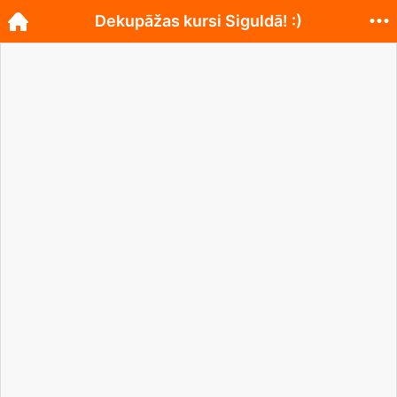
Dekupāžas kursi Siguldā! :)