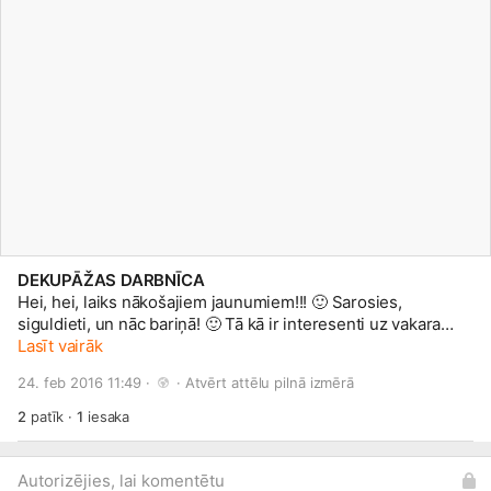
DEKUPĀŽAS DARBNĪCA
Hei, hei, laiks nākošajiem jaunumiem!!!
🙂
Sarosies,
siguldieti, un nāc bariņā!
🙂
Tā kā ir interesenti uz vakara
laikiem/brīvdienām, tad arī par šādu grupu tiks domāts!
Lasīt vairāk
😉
Ja
arī Tu tiec pēc darba laika, dod ziņu un mēģināsim
24. feb 2016 11:49 · 
 · 
Atvērt attēlu pilnā izmērā
saskaņoties! Tāpat arī vakara/brīvdienu grupai paralēli
darbosies bērnu pieskatīšanas stūrītis, kur Jūsu atvasītes
2
patīk
·
1
iesaka
varēs izklaidēties, kamēr vecāki apgūst ko jaunu. Šis
pakalpojums šajā laikā kursu meitenēm par labākām cenām
nekā ikdienā! Tas viss vēl plānošanas stadijā, bet mēs ticam,
Autorizējies, lai komentētu