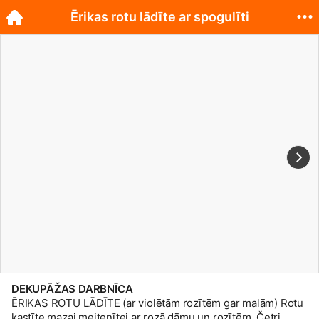
Ērikas rotu lādīte ar spogulīti
DEKUPĀŽAS DARBNĪCA
ĒRIKAS ROTU LĀDĪTE (ar violētām rozītēm gar malām) Rotu
kastīte mazai meitenītei ar rozā dāmu un rozītēm. Četri