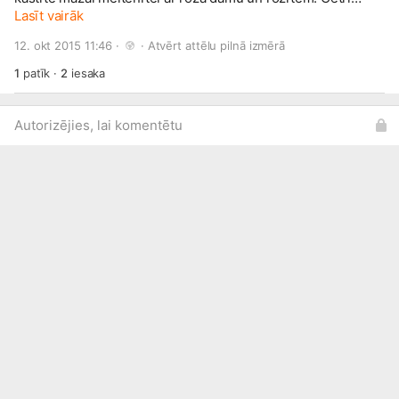
nodalījumi, kuros ērti saliekamas daudz matu gumijas,
Lasīt vairāk
dažādas rotiņas un citas smukumlietiņas. Vākā spogulītis.
12. okt 2015 11:46 · 
 · 
Atvērt attēlu pilnā izmērā
Pasūti arī Tu un apsveic savu mīļo jubilāru! Izmēri:
18x15,5x7,5cm 27 EUR Šādas kastīties pieejamas arī bez
1
patīk
·
2
iesaka
spogulīša.
Autorizējies, lai komentētu