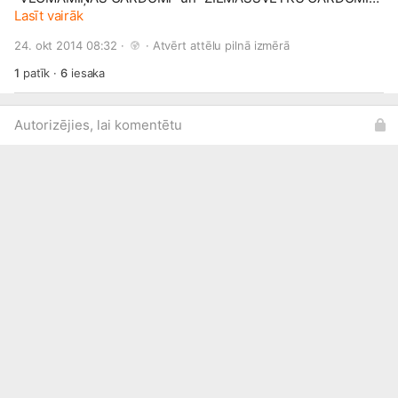
Izmēri: Ø 10cm, H=14cm Tilpums: 635ml 8 eur/gb
Lasīt vairāk
PASŪTĪJUMS PASŪTĪJUMU PIEŅEMŠANA UZ
24. okt 2014 08:32 · 
 · 
Atvērt attēlu pilnā izmērā
ZIEMASSVĒTKIEM RIT PILNĀ SPARĀ!
😉
NEVILCINIES UN
PIESAKI SAVU IZVĒLĒTO DĀVANU LAICĪGI!
🙂
1
patīk
·
6
iesaka
Autorizējies, lai komentētu