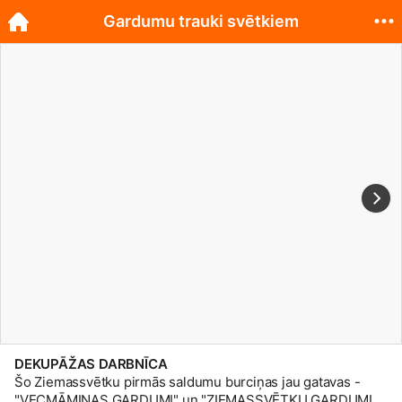
Gardumu trauki svētkiem
DEKUPĀŽAS DARBNĪCA
Šo Ziemassvētku pirmās saldumu burciņas jau gatavas -
"VECMĀMIŅAS GARDUMI" un "ZIEMASSVĒTKU GARDUMI"