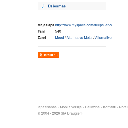
Dziesmas
Mājaslapa
http://www.myspace.com/deepsilencelatvia
Fani
540
Žanri
Mood
/
Alternative Metal
/
Alternative Rock
Ieteikt
18
Iepazīšanās
Mobilā versija
Palīdzība
Kontakti
Notei
© 2004 - 2026 SIA Draugiem