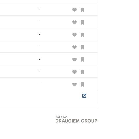
-
-
-
-
-
-
-
-