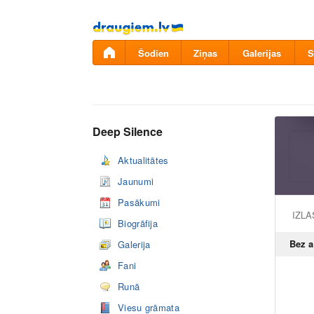
Pāriet
uz
saturu
Šodien
Ziņas
Galerijas
S
Deep Silence
Aktualitātes
Jaunumi
Pasākumi
IZL
Biogrāfija
Bez 
Galerija
Fani
Runā
Viesu grāmata