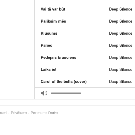
Vai tā var būt
Deep Silence
Paliksim mēs
Deep Silence
Klusums
Deep Silence
Paliec
Deep Silence
Pēdējais brauciens
Deep Silence
Laiks iet
Deep Silence
Carol of the bells (cover)
Deep Silence
Paliksim mēs (Mr.Ziggy Marbley v.s. Dj Uga RMX)
Deep Silence
kumi
Privātums
Par mums
Darbs