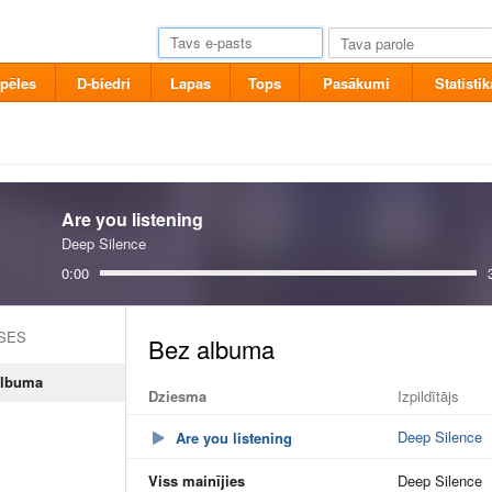
pēles
D-biedri
Lapas
Tops
Pasākumi
Statistik
Are you listening
Deep Silence
0:00
ASES
albuma
Dziesma
Izpildītājs
Deep Silence
Are you listening
Viss mainījies
Deep Silence