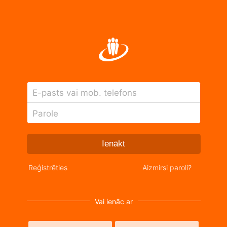
E-pasts vai mob. telefons
Parole
Ienākt
Reģistrēties
Aizmirsi paroli?
Vai ienāc ar