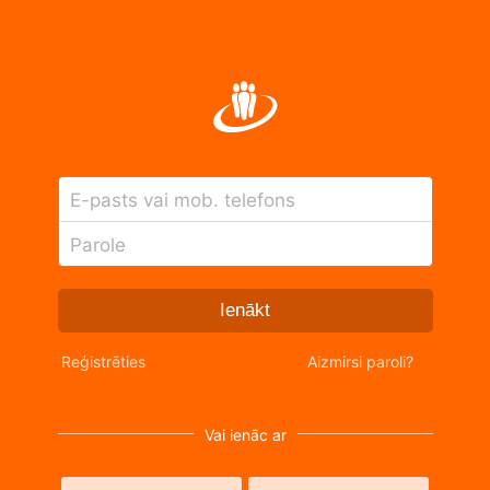
E-pasts vai mob. telefons
Parole
Ienākt
Reģistrēties
Aizmirsi paroli?
Vai ienāc ar