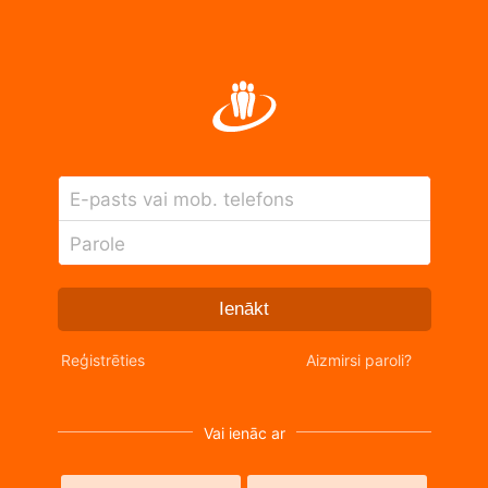
E-pasts vai mob. telefons
Parole
Ienākt
Reģistrēties
Aizmirsi paroli?
Vai ienāc ar