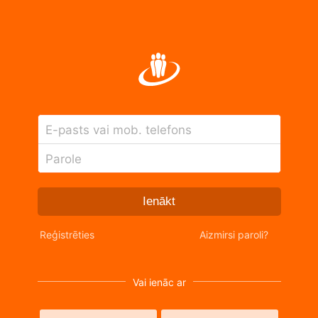
E-pasts vai mob. telefons
Parole
Ienākt
Reģistrēties
Aizmirsi paroli?
Vai ienāc ar