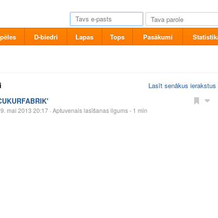
pēles
D-biedri
Lapas
Tops
Pasākumi
Statistik
i
Lasīt senākus ierakstus
CUKURFABRIK'
9. mai 2013 20:17
· Aptuvenais lasīšanas ilgums - 1 min