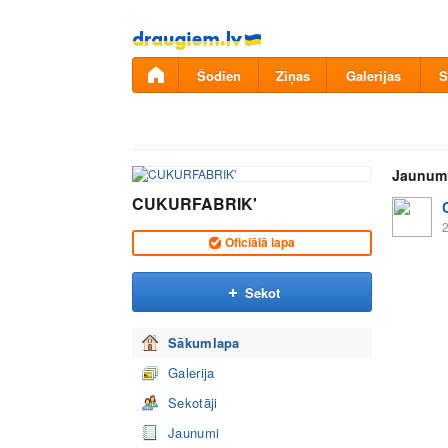
Pāriet
uz
saturu
Šodien
Ziņas
Galerijas
S
Jaunum
CUKURFABRIK'
2
Oficiālā lapa
Sekot
Sākumlapa
Galerija
Sekotāji
Jaunumi