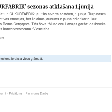
FABRIK' sezonas atklāšana 1.jūnijā
lāt un CUKURFABRIK' jau tiks atvērta sestdien, 1.jūnijā. Turpināsim
itīvās emocijas, bet lielākais jaunums ir jaunā ēdienkarte, kuru
jis Reinis Čerņajevs, TV3 šova "Mūsdienu Latvijas garša" dalībnieks,
ŗs konceptrestorānā "Viesistaba...
tēt
neviena ieraksta viesu grāmatā.
kumi
Privātums
Par mums
Darbs