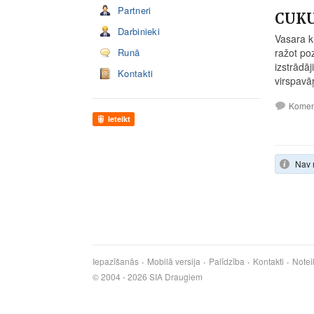
Partneri
CUKUR
Darbinieki
Vasara k
Runā
ražot poz
izstrādā
Kontakti
virspavā
Komen
Ieteikt
Nav 
Iepazīšanās
Mobilā versija
Palīdzība
Kontakti
Notei
© 2004 - 2026 SIA Draugiem