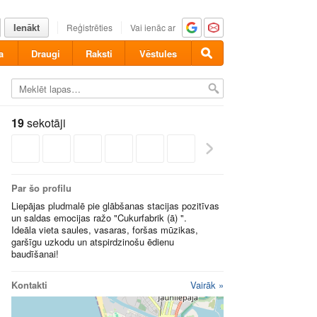
Ienākt
Reģistrēties
Vai ienāc ar
a
Draugi
Raksti
Vēstules
19
sekotāji
Par šo profilu
Liepājas pludmalē pie glābšanas stacijas pozitīvas
un saldas emocijas ražo "Cukurfabrik (ā) ".
Ideāla vieta saules, vasaras, foršas mūzikas,
garšīgu uzkodu un atspirdzinošu ēdienu
baudīšanai!
Kontakti
Vairāk »