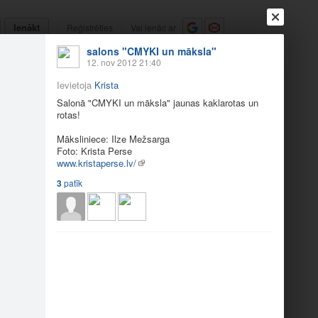
Ienākt
Reģistrēties
Vai ienāc ar
salons "CMYKI un māksla"
a
Draugi
Raksti
Vēstules
12. nov 2012 21:40
Ievietoja
Krista
Salonā "CMYKI un māksla" jaunas kaklarotas un
rotas!
Māksliniece: Ilze Mežsarga
Foto: Krista Perse
www.kristaperse.lv/
3
patīk
I u…
3
Iesaka
9