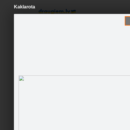
Kaklarota
Pāriet
uz
saturu
Šodien
Ziņas
Galerijas
S
salons "CMYKI un māksla"
Sekot
Sākumlapa
Galerija
Sekotāji
Jaunumi
Partneri
Darbinieki
Salonā 
Runā