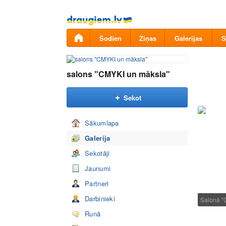
Pāriet
uz
saturu
Šodien
Ziņas
Galerijas
S
salons "CMYKI un māksla"
Sekot
Sākumlapa
Galerija
Sekotāji
Jaunumi
Partneri
Darbinieki
Salonā 
Runā