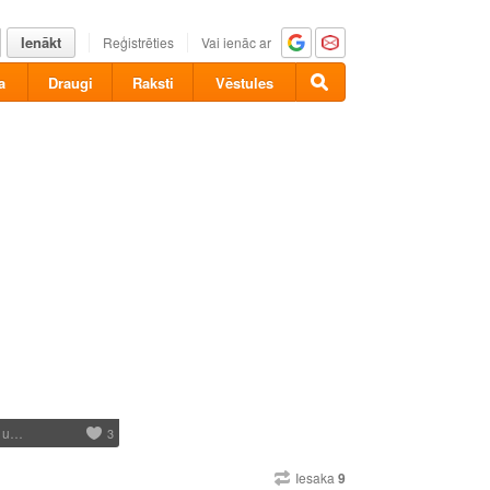
Ienākt
Reģistrēties
Vai ienāc ar
a
Draugi
Raksti
Vēstules
I u…
3
Iesaka
9