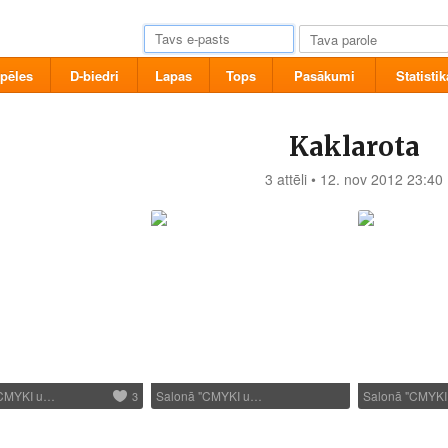
pēles
D-biedri
Lapas
Tops
Pasākumi
Statistik
Kaklarota
3 attēli • 12. nov 2012 23:40
"CMYKI u…
Salonā "CMYKI u…
Salonā "CMYK
3