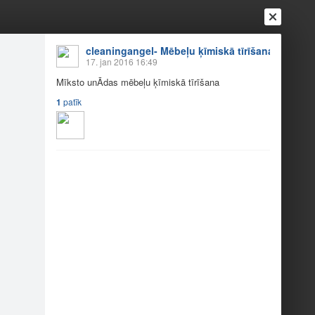
cleaningangel- Mēbeļu ķīmiskā tīrīšana
17. jan 2016 16:49
Mīksto unĀdas mēbeļu ķīmiskā tīrīšana
1
patīk
Ienākt
Reģistrēties
Vai ienāc ar
a
Draugi
Raksti
Vēstules
na