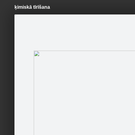
ķimiskā tīrīšana
Pāriet
uz
saturu
Šodien
Ziņas
Galerijas
S
cleaningangel- Mēbeļu ķīmiskā
tīrīšana