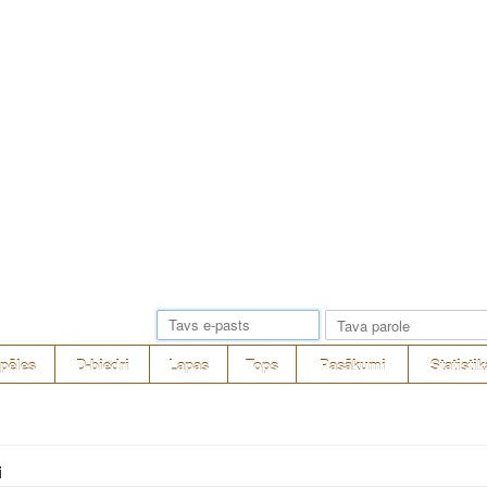
pēles
D-biedri
Lapas
Tops
Pasākumi
Statistik
i