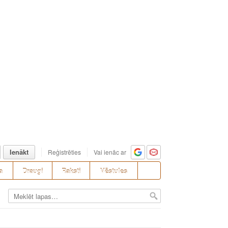
Ienākt
Reģistrēties
Vai ienāc ar
a
Draugi
Raksti
Vēstules