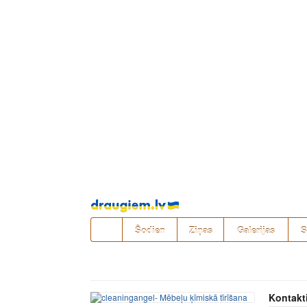
Pāriet
uz
saturu
Šodien
Ziņas
Galerijas
S
Kontakt