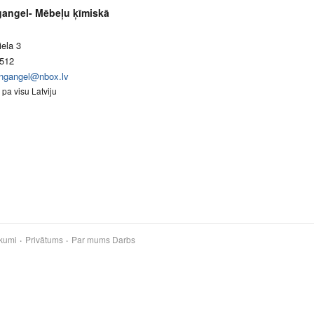
gangel- Mēbeļu ķīmiskā
iela 3
512
ingangel@nbox.lv
pa visu Latviju
kumi
Privātums
Par mums
Darbs