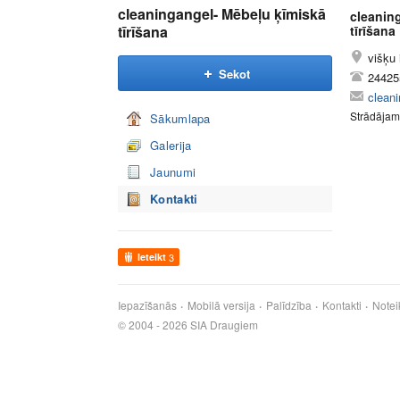
cleaningangel- Mēbeļu ķīmiskā
cleanin
tīrīšana
tīrīšana
višķu 
Sekot
24425
clean
Strādājam 
Sākumlapa
Galerija
Jaunumi
Kontakti
Ieteikt
3
Iepazīšanās
Mobilā versija
Palīdzība
Kontakti
Notei
© 2004 - 2026 SIA Draugiem