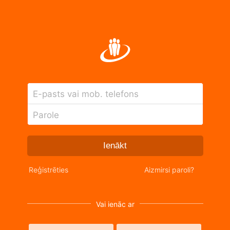
E-pasts vai mob. telefons
Parole
Ienākt
Reģistrēties
Aizmirsi paroli?
Vai ienāc ar