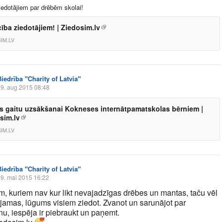
iedotājiem par drēbēm skolai!
cība ziedotājiem! | Ziedosim.lv
IM.LV
Biedrība "Charity of Latvia"
9. aug 2015 08:48
s gaitu uzsākšanai Kokneses internātpamatskolas bērniem |
sim.lv
IM.LV
Biedrība "Charity of Latvia"
9. mai 2015 16:22
m, kuriem nav kur likt nevajadzīgas drēbes un mantas, taču vēl
jamas, lūgums visiem ziedot. Zvanot un sarunājot par
u, iespēja ir piebraukt un paņemt.