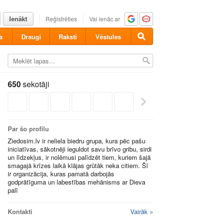
Ienākt
Reģistrēties
Vai ienāc ar
a
Draugi
Raksti
Vēstules
650
sekotāji
Par šo profilu
Ziedosim.lv ir neliela biedru grupa, kura pēc pašu
iniciatīvas, sākotnēji ieguldot savu brīvo gribu, sirdi
un līdzekļus, ir nolēmusi palīdzēt tiem, kuriem šajā
smagajā krīzes laikā klājas grūtāk neka citiem. Šī
ir organizācija, kuras pamatā darbojās
godprātīguma un labestības mehānisms ar Dieva
palī
Kontakti
Vairāk »