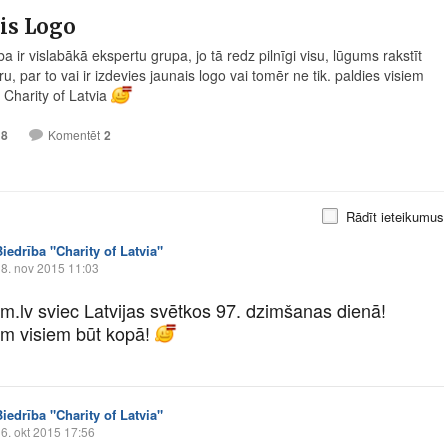
is Logo
a ir vislabākā ekspertu grupa, jo tā redz pilnīgi visu, lūgums rakstīt
, par to vai ir izdevies jaunais logo vai tomēr ne tik. paldies visiem
 Charity of Latvia
18
Komentēt
2
Rādīt ieteikumus
Biedrība "Charity of Latvia"
8. nov 2015 11:03
im.lv
sviec Latvijas svētkos 97. dzimšanas dienā!
m visiem būt kopā!
Biedrība "Charity of Latvia"
6. okt 2015 17:56