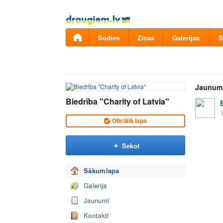
Pāriet
uz
saturu
Šodien
Ziņas
Galerijas
S
Jaunum
Biedrība "Charity of Latvia"
1
Oficiālā lapa
Sekot
Sākumlapa
Galerija
Jaunumi
Kontakti