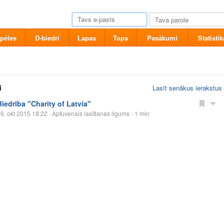
pēles
D-biedri
Lapas
Tops
Pasākumi
Statistik
i
Lasīt senākus ierakstus
Biedrība "Charity of Latvia"
6. okt 2015 18:22
· Aptuvenais lasīšanas ilgums - 1 min