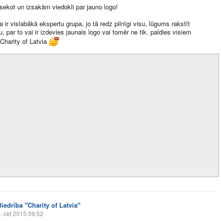
ekot un izsakām viedokli par jauno logo!
 ir vislabākā ekspertu grupa, jo tā redz pilnīgi visu, lūgums rakstīt
, par to vai ir izdevies jaunais logo vai tomēr ne tik. paldies visiem
 Charity of Latvia
Biedrība "Charity of Latvia"
. okt 2015 09:52