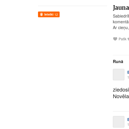
Jauna
Ieteikt
12
Sabiedrīb
komentāru
Ar cieņu,
Patīk
Runā
1
ziedos
Novēla
1