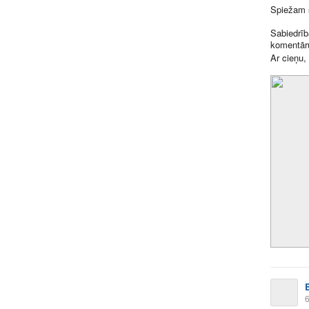
Spiežam s
Sabiedrība
komentāru
Ar cieņu,
6