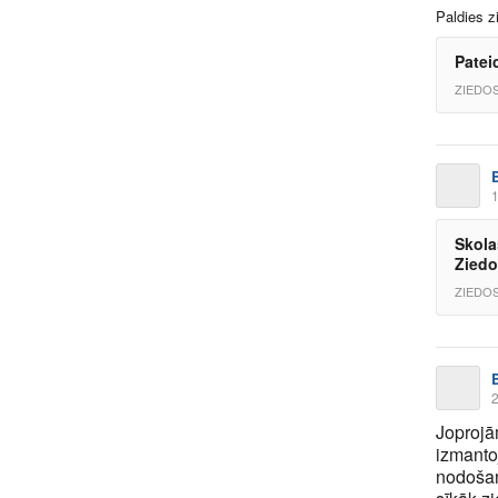
Paldies z
Patei
ZIEDOS
1
Skola
Ziedo
ZIEDOS
2
Joprojā
izmanto
nodošan