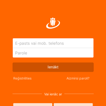
E-pasts vai mob. telefons
Parole
Ienākt
Reģistrēties
Aizmirsi paroli?
Vai ienāc ar