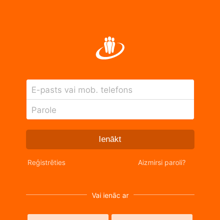
E-pasts vai mob. telefons
Parole
Ienākt
Reģistrēties
Aizmirsi paroli?
Vai ienāc ar