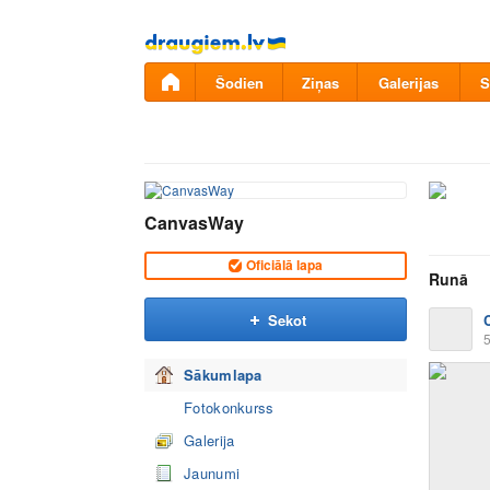
Pāriet
uz
saturu
Šodien
Ziņas
Galerijas
S
CanvasWay
Oficiālā lapa
Runā
Sekot
5
Sākumlapa
Fotokonkurss
Galerija
Jaunumi