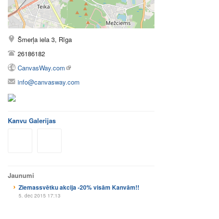
Šmerļa iela 3, Rīga
26186182
CanvasWay.com
info@canvasway.com
Kanvu Galerijas
Jaunumi
Ziemassvētku akcija -20% visām Kanvām!!
5. dec 2015 17:13