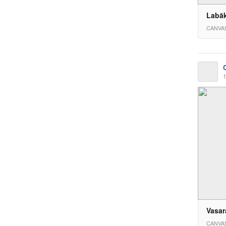
Labāk
CANVA
1
Vasar
CANVA