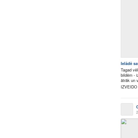
Ielādē s
Tagad vēl
bildēm - 
ātrāk un 
IZVEIDO
2