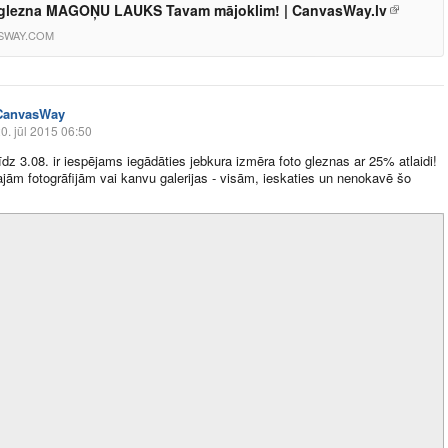
glezna MAGOŅU LAUKS Tavam mājoklim! | CanvasWay.lv
SWAY.COM
CanvasWay
0. jūl 2015 06:50
 līdz 3.08. ir iespējams iegādāties jebkura izmēra foto gleznas ar 25% atlaidi!
ajām fotogrāfijām vai kanvu galerijas - visām, ieskaties un nenokavē šo