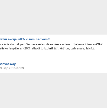
ētku akcija -20% visām Kanvām!!
jau sācis domāt par Ziemassvētku dāvanām saviem mīļajiem? CanvasWAY
elisku iespēju ar -20% atlaidi to izdarīt ātri, ērti un, galvenais, laicīgi.
CanvasWay
9. sep 2015 07:09