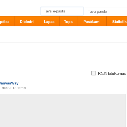
pēles
D-biedri
Lapas
Tops
Pasākumi
Statistik
Rādīt ieteikumus
CanvasWay
. dec 2015 15:13