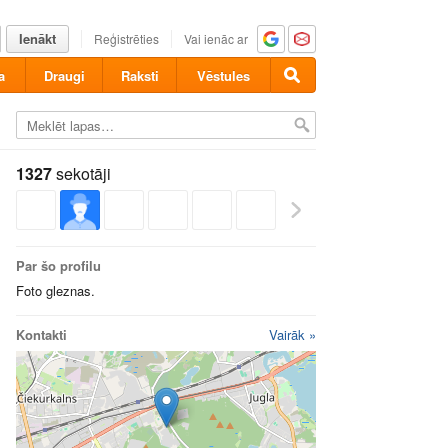
Ienākt
Reģistrēties
Vai ienāc ar
a
Draugi
Raksti
Vēstules
1327
sekotāji
Par šo profilu
Foto gleznas.
Kontakti
Vairāk »