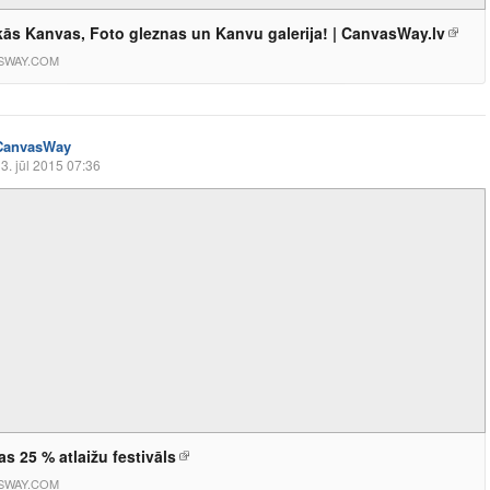
ās Kanvas, Foto gleznas un Kanvu galerija! | CanvasWay.lv
SWAY.COM
CanvasWay
3. jūl 2015 07:36
as 25 % atlaižu festivāls
SWAY.COM