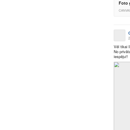
Foto 
CANVA
2
Vēl tikai
No privāt
iespēju!!