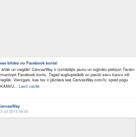
avas bildes no Facebook konta!
 ārtāk un vieglāk! CanvasWay ir izstrādājis jaunu un orģinālu piekļuvi Tavām
izmantojot Facebook kontu. Tagad augšupielādē un pasūti savu kanvu vēl
vieglāk. Vienīgais, kas tev ir jāizdara ieej CanvasWay.com/lv, spied pogu
 KANVU...
Lasīt vairāk
CanvasWay
3. jūl 2015 09:34