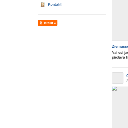
Kontakti
Ieteikt
4
Ziemassv
Vai esi 
piedāvā li
2