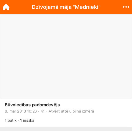
Dzīvojamā māja "Mednieki"
Būvniecības padomdevējs
8. mar 2013 10:26 · 
 · 
Atvērt attēlu pilnā izmērā
1
patīk
·
1
iesaka