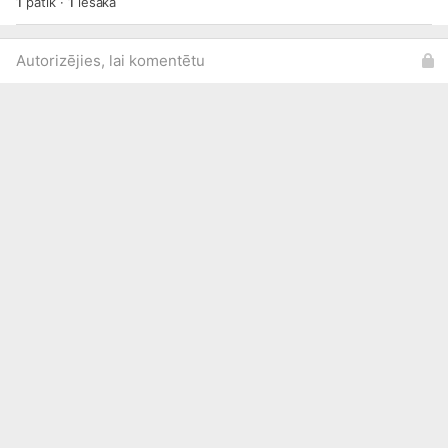
1
patīk
·
1
iesaka
Autorizējies, lai komentētu