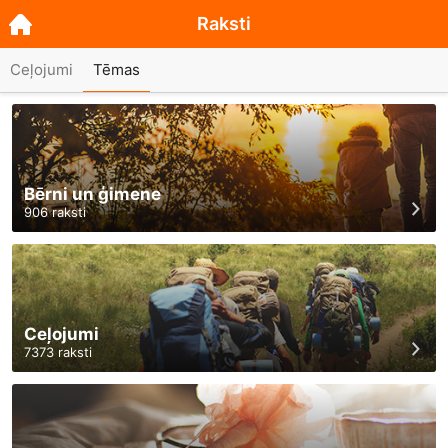
Raksti
Ceļojumi
Tēmas
Bērni un ģimene
906
raksti
Ceļojumi
7373
raksti