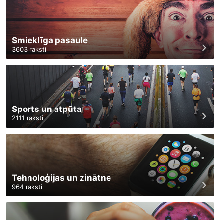
Smieklīga pasaule
3603
raksti
Sports un atpūta
2111
raksti
Tehnoloģijas un zinātne
964
raksti