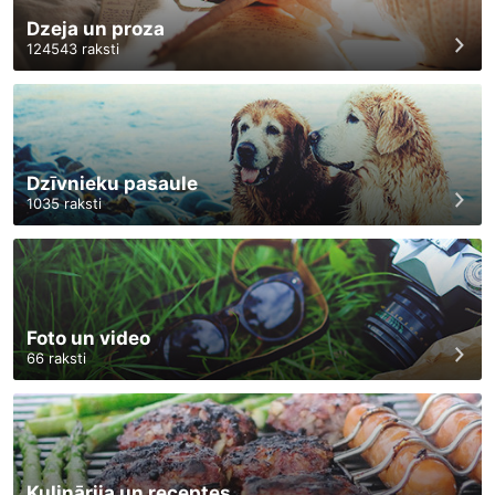
Dzeja un proza
124543
raksti
Dzīvnieku pasaule
1035
raksti
Foto un video
66
raksti
Kulinārija un receptes