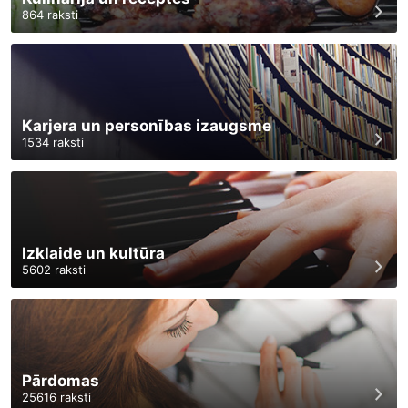
864
raksti
Karjera un personības izaugsme
1534
raksti
Izklaide un kultūra
5602
raksti
Pārdomas
25616
raksti