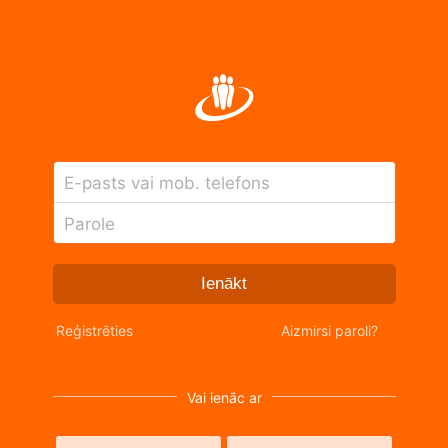
E-pasts vai mob. telefons
Parole
Ienākt
Reģistrēties
Aizmirsi paroli?
Vai ienāc ar