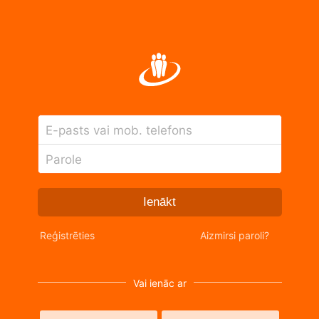
E-pasts vai mob. telefons
Parole
Ienākt
Reģistrēties
Aizmirsi paroli?
Vai ienāc ar