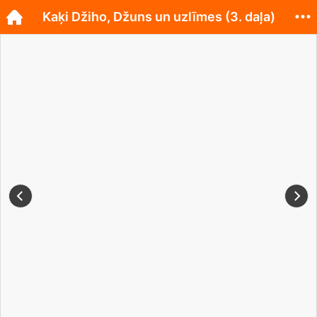
Kaķi Džiho, Džuns un uzlīmes (3. daļa)