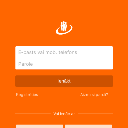
E-pasts vai mob. telefons
Parole
Ienākt
Reģistrēties
Aizmirsi paroli?
Vai ienāc ar