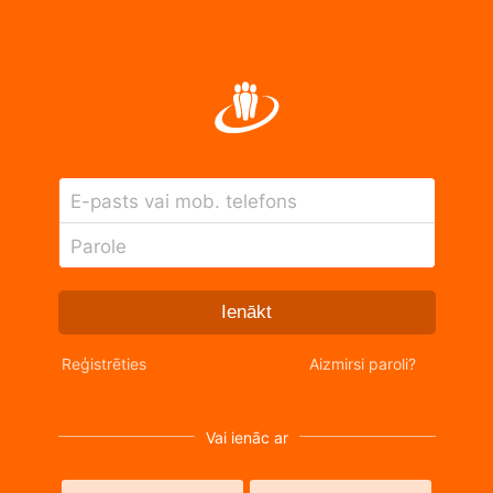
E-pasts vai mob. telefons
Parole
Ienākt
Reģistrēties
Aizmirsi paroli?
Vai ienāc ar