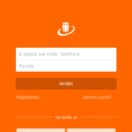
E-pasts vai mob. telefons
Parole
Ienākt
Reģistrēties
Aizmirsi paroli?
Vai ienāc ar