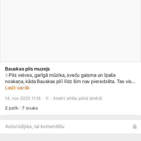
Bauskas pils muzejs
✨Pils velves, garīgā mūzika, sveču gaisma un īpaša
noskaņa, kāda Bauskas pilī līdz šim nav pieredzēta. Tas viss
Lasīt vairāk
– jau rīt! ✨Iegādājies vai rezervē biļetes, kamēr tās vēl ir –
www.facebook.com/events/152229...
14. nov 2025 11:16 · 
 · 
Atvērt attēlu pilnā izmērā
2
patīk
·
7
iesaka
Autorizējies, lai komentētu