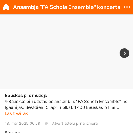
Ansambļa “FA Schola Ensemble" koncerts
Bauskas pils muzejs
✨Bauskas pilī uzstāsies ansamblis “FA Schola Ensemble” no
Igaunijas. Sestdien, 5. aprīlī plkst. 17.00 Bauskas pilī ar
koncertprogrammu “Tilts pāri laikam” uzstāsies ansamblis
Lasīt vairāk
“FA Schola Ensemble” no Igaunijas. Mūziķu mērķis ir ne tikai
18. mar 2025 06:28 · 
 · 
Atvērt attēlu pilnā izmērā
parādīt, cik aizraujoša un svaiga var būt sen rakstīta mūzika,
bet arī to, cik interesantas skaņas iespējams iegūt,
6
iesaka