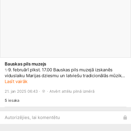
Bauskas pils muzejs
✨9. februārī plkst. 17.00 Bauskas pils muzejā izskanēs
viduslaiku Marijas dziesmu un latviešu tradicionālās mūzikas
apvienojums vienā koncertprogrammā. ✨“SABIA” ir senās
Lasīt vairāk
mūzikas apvienība, kurā pētnieka profesora Guntara Prāņa
21. jan 2025 06:43 · 
 · 
Atvērt attēlu pilnā izmērā
rata lirai uzticēta nozīmīga loma gan viduslaiku mūzikas
atskaņojumā, gan ieplūstot tradicionālajā repertuārā. Ievas
5
iesaka
Nīmanes spēlētie pūšaminstrumenti un kokle ikdienā
dzirdami gan uz senās mūzikas skatuves, gan tradicionālajā
mūzikā. Ar klasisko izglītību, bet ar visu būtību un saknēm
Autorizējies, lai komentētu
tradicionālajā kultūrā, ir sitaminstrumentālista Mārtiņa
Miļevska izvēlētais radošais ceļš mūzikā. Savukārt unikālais