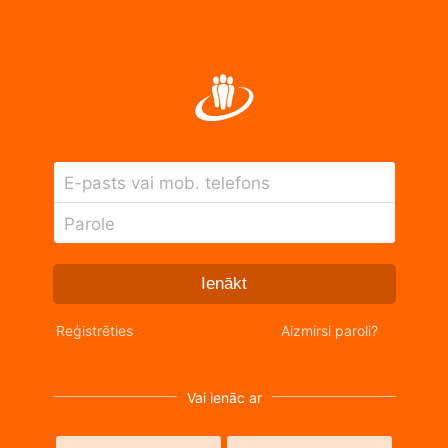
E-pasts vai mob. telefons
Parole
Ienākt
Reģistrēties
Aizmirsi paroli?
Vai ienāc ar